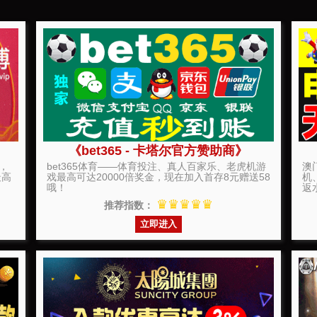
大批游客，除了场馆内的东方元素，馆外中餐厅的美食也吸引了很
作较快。但是，你有想过在麦当劳点餐台后站着向你微笑的麦当
命短、销售速度较快、价格较低的货品，由于其依靠消费者高频