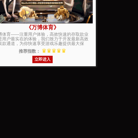
伦敦这些城...
糖。...
重点拓展餐饮...
中国凉茶市...
营权。这...