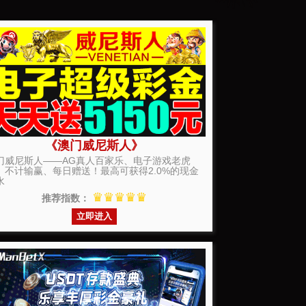
领域广泛，业内服务一流，秉承客户至上，客户提出的需求，要
，奉献能源，坚持实体运营与资本运作相结合、内涵式发展与外