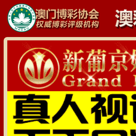
网站首页
关于
王博真人注册
家庭影院
HiFi发烧
3D屏幕
多功能会议
新闻
公司动态
行业资讯
最新消息
滚球体育APP
联系
买球平台