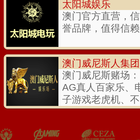
本公司控制范围的硬件故
服务，于暂停服务期间造
不负任何责任。
上一篇：
陕西师范大学新
下一篇：
红华公司出资1
金
[返回列表]
Copyright © 2002-2