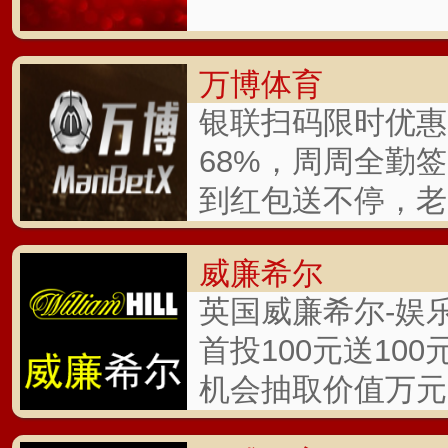
盈率越低，股票越便宜，
市净率是公司股票价格
率越低，每股内含净资产
公式为毛利与销售收入
产品附加值越高，赚钱效
公式为净利润与主营业
企业每单位资产能获得净
说明企业全部资产的盈利