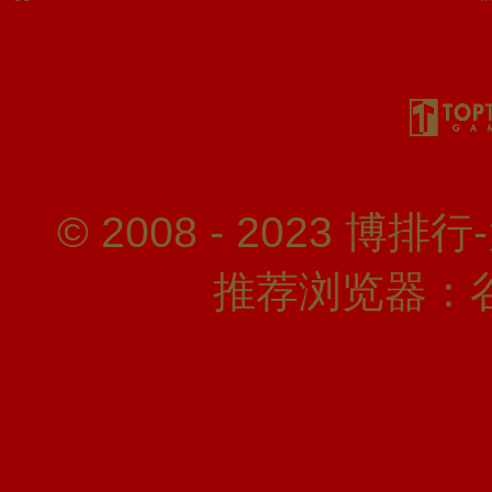
网站首页
关于
王博真人注册
新闻
滚球体育APP
联系
买球平台