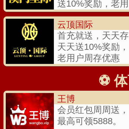
企业所有者在企业中的财
险越低。
公式为：净利润=利润
一个企业经营的最终成果
就好。
公式为公司股票价格除
衡量公司的价值，高市盈