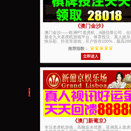
市原】2 【大阪钢巴】2 【清水心跳】1 【横滨水手】1 【大分
3 【川崎前锋】2 【京都不死鸟】2 【湘南海洋】2 【柏太阳神】
松鼠】1 【松本山雅】1 【德岛漩涡】1 【磐田喜悦】1 日本J
【熊本深红】1 知识点: 1、鹿岛鹿角是日本最成功，荣誉最
川崎前锋，浦和红钻 4、2次夺得天皇杯的横滨飞翼已经不复
被吞并，大家新成立的一支球队，老横滨飞翼球迷视他为飞翼的
支持，总能引进大牌球员。每个赛季均能排名靠前，类似的队还有
为新赛季画的J1J2J3球队吉祥物卡通对阵图。 期待2022
上一篇：
J联赛新闻 - 最新J联赛新闻资讯动态报道 体育大
下一篇：
来点儿新闻 1223 亚洲电子竞技联合会与WCG达成合
[返回列表]
Copyright © 2002-2023 王博真人注册 版权所有
网站首页
关于
王博真人注册
新闻
滚球体育APP
联系
买球平台