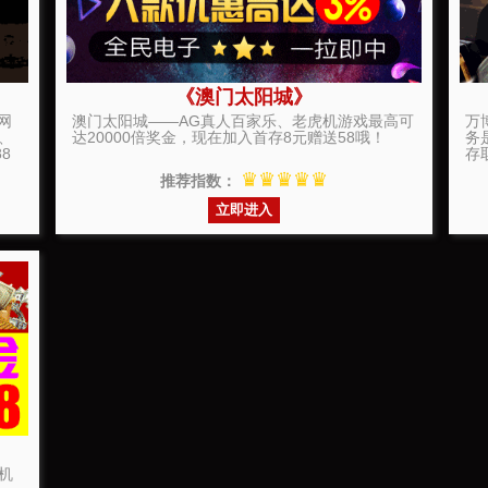
三神】1 【大阪樱花】1 【湘南海洋】1 【川崎前锋】1 【名古屋
2 【大分三神】1 【新潟天鹅】1 【横滨FC】1 【广岛三箭】1
3联赛冠军排行榜【2014】 【秋田蓝色闪电】2 【金泽萨维根】1 
多的俱乐部，没有之一 2、从来没降过级的只有鹿岛鹿角和横滨水手
存在，被横滨水手吞并，横滨马里诺斯F里面那个F就是为了纪念
延续和重生。 5、名古屋鲸虽然只有一次J1冠军和几个杯赛冠
神户胜利船。 6、日本国家德比是鹿岛鹿角VS横滨水手 2021
赛季，期待疫情赶紧过去，期待我们早日回到熟悉的球场！