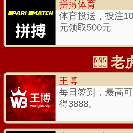
上一篇：
法甲买球APP
下一篇：
马斯克突然宣布
一
[返回列表]
Copyright © 2002-2
网站首页
关于