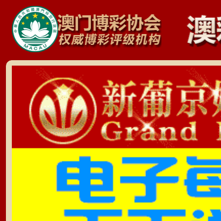
网站首页
关于
王博真人注册
家庭影院
HiFi发烧
3D屏幕
多功能会议
新闻
公司动态
行业资讯
最新消息
滚球体育APP
联系
买球平台